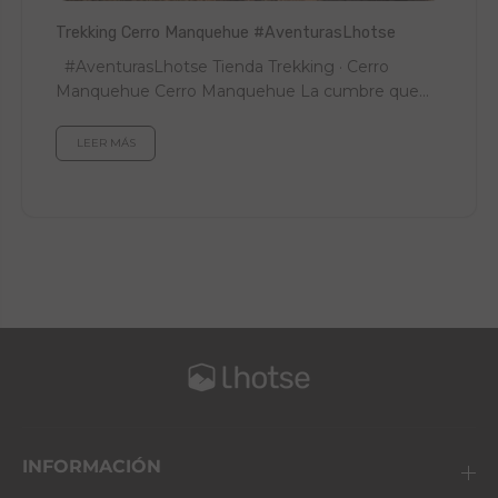
Trekking Cerro Manquehue #AventurasLhotse
#AventurasLhotse Tienda Trekking · Cerro
Manquehue Cerro Manquehue La cumbre que
mira a Santiago entero. Guía para subirla paso...
LEER MÁS
INFORMACIÓN