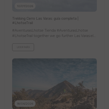
10/07/2026
Trekking Cerro Las Varas: guía completa |
#LhotseTrail
#AventurasLhotse Tienda #AventurasLhotse
#LhotseTrail together we go further Las Varas:el
trail del equipo Una jornada de trekking, team
building y...
LEER MÁS
18/06/2026