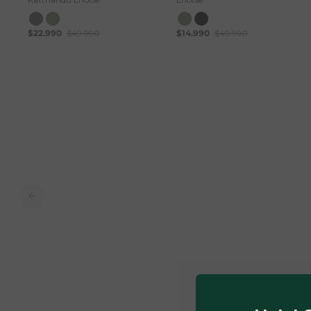
t
s
$22.990
$49.990
$14.990
$49.990
e