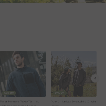
66% Off
67% Off
Polar Hombre Tejido Térmico
Polerón Unisex Sweatshirt Origin
Pol
Anti-peeling Middle Lhotse
Lhotse
Myc