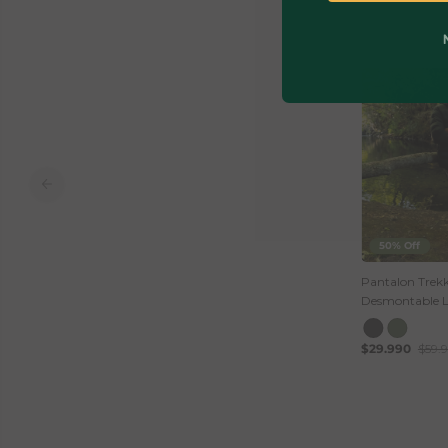
50% Off
Pantalon Trek
Desmontable L
$29.990
$59.