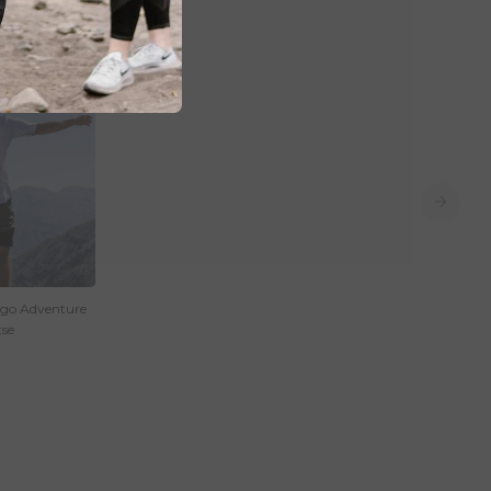
go Adventure
se