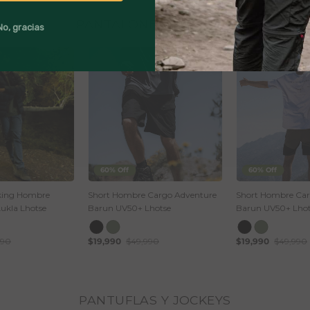
PANTALONES Y SHORTS
No, gracias
60% Off
60% Off
king Hombre
Short Hombre Cargo Adventure
Short Hombre Car
ukla Lhotse
Barun UV50+ Lhotse
Barun UV50+ Lhot
990
$19,990
$49,990
$19,990
$49,990
PANTUFLAS Y JOCKEYS