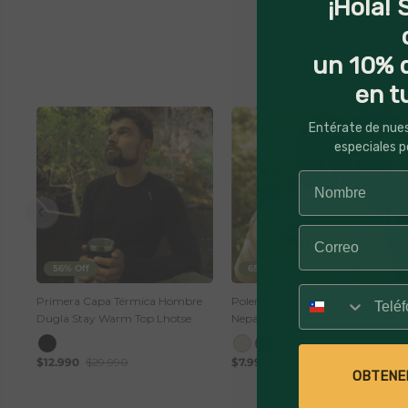
¡Hola! 
un 10% 
en t
Entérate de nue
especiales p
56% Off
65% Off
Número
Primera Capa Térmica Hombre
Polera Hombre Manga Corta
Dugla Stay Warm Top Lhotse
Nepal Lhotse
$12.990
$29.990
$7.990
$22.990
OBTENE