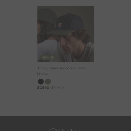
60% Off
Jockey Wave Algodón Unisex
Lhotse
$7.990
$19.990