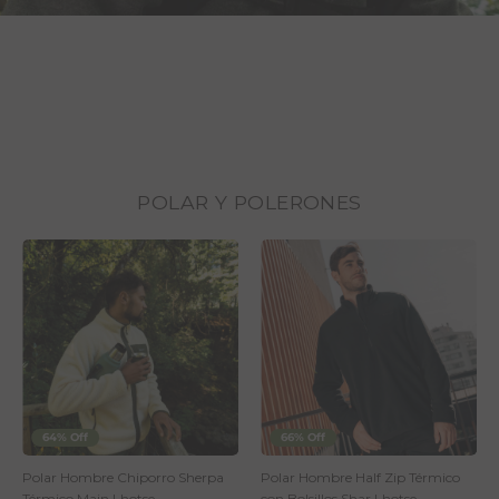
POLAR Y POLERONES
64% Off
66% Off
Polar Hombre Chiporro Sherpa
Polar Hombre Half Zip Térmico
Térmico Main Lhotse
con Bolsillos Shar Lhotse