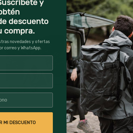
Suscríbete y
obtén
de descuento
POLERAS Y PRIMERA CAPA
u compra.
stras novedades y ofertas
or correo y WhatsApp.
40% Off
64% Off
Polera Hombre Manga Corta
Polera Hombre Deportiva Manga
Morchella Esculenta Lhotse
Corta Boyak DryCool Lhotse
$12,990
$21,990
$5,990
$16,990
R MI DESCUENTO