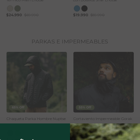
$24.990
$69.990
$19.990
$59.990
PARKAS E IMPERMEABLES
65% Off
55% Off
Chaqueta Parka Hombre Nuptse
Cortaviento Impermeable Gorak
Lhotse
Shep Lhotse
$34.990
$99.990
$44.990
$99.990