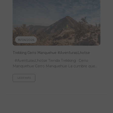
18/06/2026
Trekking Cerro Manquehue #AventurasLhotse
#AventurasLhotse Tienda Trekking · Cerro
Manquehue Cerro Manquehue La cumbre que
mira a Santiago entero. Guía para subirla paso...
LEER MÁS