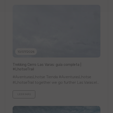
10/07/2026
Trekking Cerro Las Varas: guía completa |
#LhotseTrail
#AventurasLhotse Tienda #AventurasLhotse
#LhotseTrail together we go further Las Varas:el
trail del equipo Una jornada de trekking, team
building y...
LEER MÁS