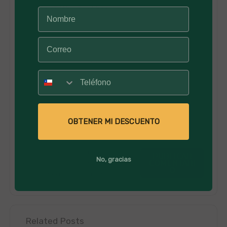
Deja tu pensamiento aquí
Número
OBTENER MI DESCUENTO
Tenga en cuenta que los
PUBLICAR
No, gracias
comentarios deben aprobarse
COMENTARI
O
antes de que se publiquen.
Related Posts