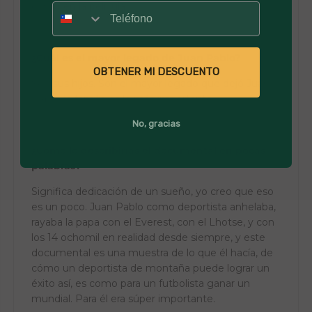
compren la película.
Número
¿Cuál es el mayor legado de Juan Pablo?
OBTENER MI DESCUENTO
Son sus hijos. Son el mayor legado que dejó Juan
Pablo, la familia es lo más importante.
No, gracias
¿Cómo lo describirías el documental en pocas
palabras?
Significa dedicación de un sueño, yo creo que eso
es un poco. Juan Pablo como deportista anhelaba,
rayaba la papa con el Everest, con el Lhotse, y con
los 14 ochomil en realidad desde siempre, y este
documental es una muestra de lo que él hacía, de
cómo un deportista de montaña puede lograr un
éxito así, es como para un futbolista ganar un
mundial. Para él era súper importante.