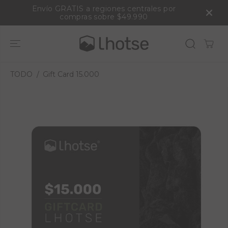
SALTAR AL
Envío GRATIS a regiones centrales por
CONTENIDO
compras sobre $49.990
TODO
Gift Card 15.000
SALTAR A LA
INFORMACI
ÓN DEL
PRODUCTO