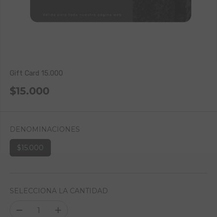
Gift Card 15.000
$15.000
P
R
E
C
DENOMINACIONES
I
$15.000
O
R
E
G
SELECCIONA LA CANTIDAD
U
L
A
D
A