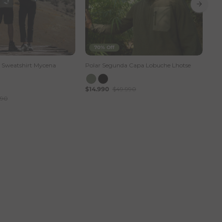
70% Off
x Sweatshirt Mycena
Polar Segunda Capa Lobuche Lhotse
Bot
Hyd
$14.990
$49.990
990
$1