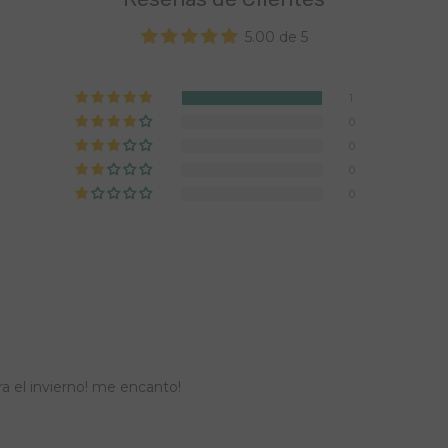
5.00 de 5
1
0
0
0
0
a el invierno! me encanto!