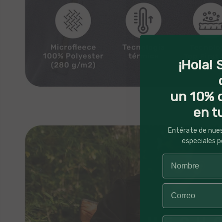
¡Hola! 
un 10% 
en t
Entérate de nue
especiales p
Número