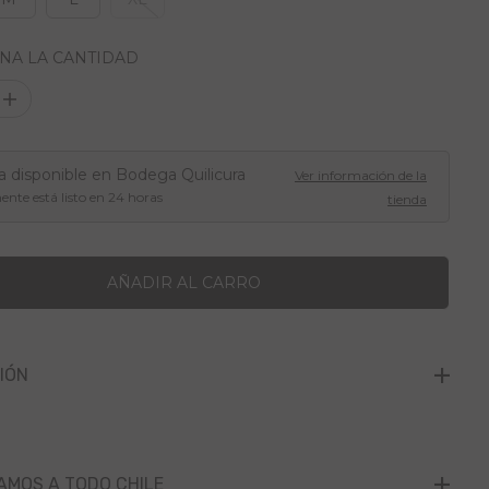
U
L
NA LA CANTIDAD
A
R
A
u
m
e
a disponible en
Bodega Quilicura
n
Ver información de la
t
te está listo en 24 horas
tienda
a
r
c
a
n
AÑADIR AL CARRO
t
i
d
a
d
IÓN
p
a
r
a
P
o
MOS A TODO CHILE