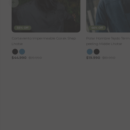
55% Off
66% Off
Cortaviento Impermeable Gorak Shep
Polar Hombre Tejido Térmi
Lhotse
peeling Middle Lhotse
$44.990
$99.990
$19.990
$59.990