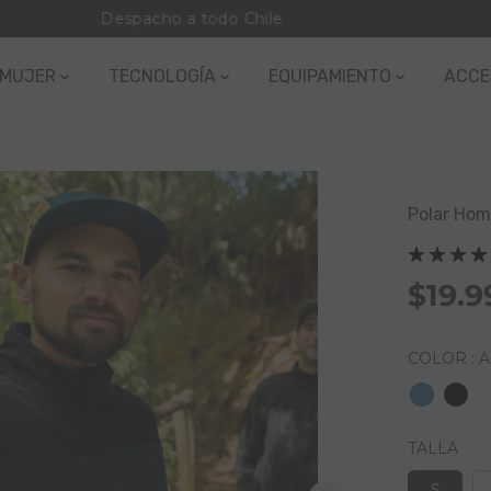
Despacho a todo Chile
MUJER
TECNOLOGÍA
EQUIPAMIENTO
ACCE
Polar Homb
$19.9
P
R
E
COLOR :
A
C
I
O
TALLA
D
E
S