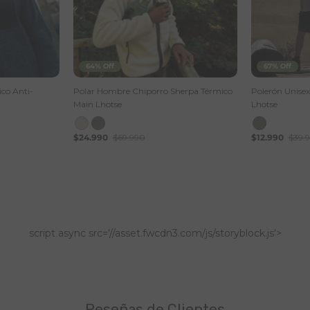
64% Off
67% Off
co Anti-
Polar Hombre Chiporro Sherpa Térmico
Polerón Unise
Main Lhotse
Lhotse
$24.990
$69.990
$12.990
$39.
script async src='//asset.fwcdn3.com/js/storyblock.js'>
Reseñas de Clientes