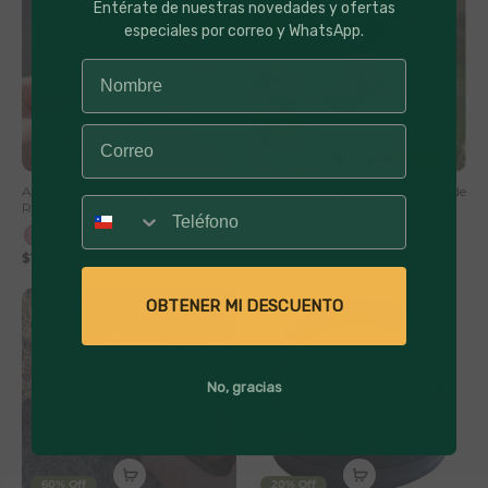
Entérate de nuestras novedades y ofertas
s
especiales por correo y WhatsApp.
e
S
t
56% Off
30% Off
o
Audífonos Inalámbrico RM7 Pro
Mochila Volcano Lhotse 19 Lt Verde
Número
Rosado
r
$24,990
$35,990
e
$12,990
$29,990
OBTENER MI DESCUENTO
No, gracias
60% Off
20% Off