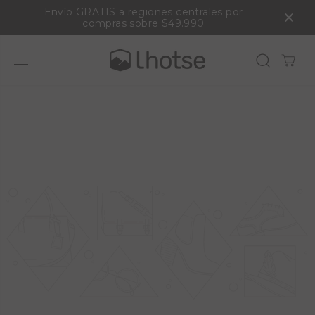
SALTAR AL
Envío GRATIS a regiones centrales por
CONTENIDO
compras sobre $49.990