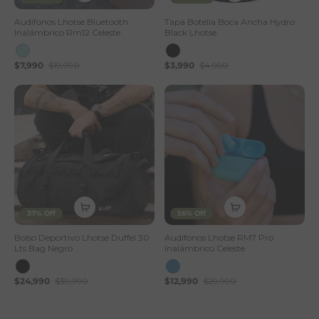
Audífonos Lhotse Bluetooth
Tapa Botella Boca Ancha Hydro
Inalámbrico Rm12 Celeste
Black Lhotse
$7,990
$19,990
$3,990
$4,990
37% Off
56% Off
Bolso Deportivo Lhotse Duffel 30
Audífonos Lhotse RM7 Pro
Lts Bag Negro
Inalámbrico Celeste
$24,990
$39,990
$12,990
$29,990