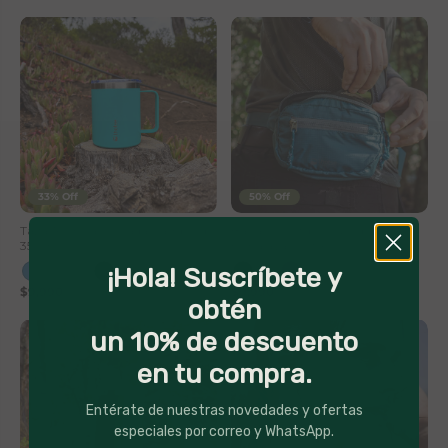
e
—
L
h
o
t
33% Off
50% Off
s
Taza Térmica Insulada Camping
Banano Outdoor Golight 1Lt
350ml
Himalaya Lhotse
e
¡Hola! Suscríbete y
$9,990
$14,990
$9,990
$19,990
S
obtén
t
un 10% de descuento
en tu compra.
o
r
Entérate de nuestras novedades y ofertas
especiales por correo y WhatsApp.