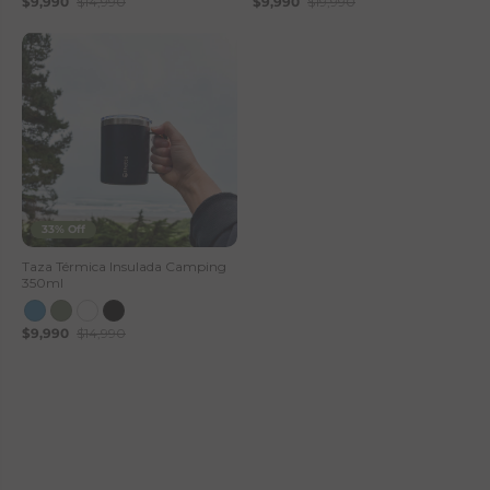
$9,990
$14,990
$9,990
$19,990
33% Off
Taza Térmica Insulada Camping
350ml
$9,990
$14,990