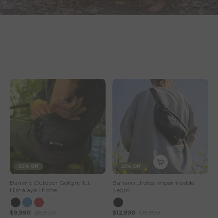
D
í
a
d
e
l
a
m
a
50% Off
23% Off
d
Banano Outdoor Golight 1Lt
Banano Lhotse Impermeable
Himalaya Lhotse
Negro
r
$9,990
$19,990
$12,990
$16,990