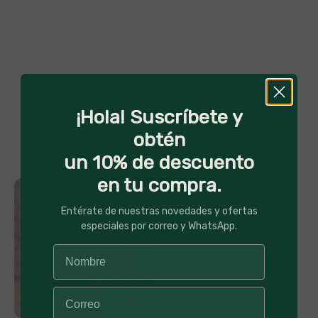
R
¡Hola! Suscríbete y
E
obtén
G
un 10% de descuento
A
en tu compra.
L
Entérate de nuestras novedades y ofertas
A
especiales por correo y WhatsApp.
M
O
C
16% Off